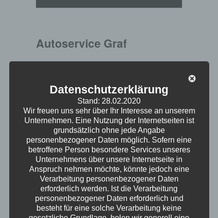
Autoservice Graf
Autoservice Graf Professioneller Rundum-
Service für eine sichere Fahrt, Mietservice und
Verkauf. Mit dem Team vom Autoservice Graf
Datenschutzerklärung
verbindet uns eine langjährige und
Stand: 28.02.2020
erfolgreiche Geschäftsbeziehung. Folgende
Wir freuen uns sehr über Ihr Interesse an unserem
Lösungen von mr.secure sind im Einsatz
Unternehmen. Eine Nutzung der Internetseiten ist
grundsätzlich ohne jede Angabe
Installation & Einrichtung von Microsoft Office
personenbezogener Daten möglich. Sofern eine
Elektroinstallationsarbeiten, Verkabelung &
betroffene Person besondere Services unseres
Netzwerkservice Lieferung und Einrichtung
Unternehmens über unsere Internetseite in
von Hard- und Software Datensicherung
Anspruch nehmen möchte, könnte jedoch eine
mr.secure Managed Exchange
Verarbeitung personenbezogener Daten
erforderlich werden. Ist die Verarbeitung
personenbezogener Daten erforderlich und
Show More
besteht für eine solche Verarbeitung keine
gesetzliche Grundlage, holen wir generell eine