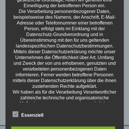
Einwilligung der betroffenen Person ein.
Die Verarbeitung personenbezogener Daten,
beispielsweise des Namens, der Anschrift, E-Mail-
Project Details
Adresse oder Telefonnummer einer betroffenen
Person, erfolgt stets im Einklang mit der
Name
Autoservice Graf
Datenschutz-Grundverordnung und in
Übereinstimmung mit den für uns geltenden
Date
10 Fr. 2015
landesspezifischen Datenschutzbestimmungen.
Mittels dieser Datenschutzerklärung möchte unser
Categories
Referenzen
Unternehmen die Öffentlichkeit über Art, Umfang
und Zweck der von uns erhobenen, genutzten und
verarbeiteten personenbezogenen Daten
Author
Peter Merkl
informieren. Ferner werden betroffene Personen
mittels dieser Datenschutzerklärung über die ihnen
zustehenden Rechte aufgeklärt.
Wir haben als für die Verarbeitung Verantwortlicher
Visit Site
zahlreiche technische und organisatorische
Maßnahmen umgesetzt, um einen möglichst
lückenlosen Schutz der über diese Internetseite
verarbeiteten personenbezogenen Daten
Essenziell
sicherzustellen. Dennoch können Internetbasierte
Datenübertragungen grundsätzlich