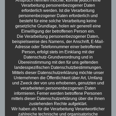
Anspruch nehmen möchte, könnte jedoch eine
Verarbeitung personenbezogener Daten
monatlich
erforderlich werden. Ist die Verarbeitung
personenbezogener Daten erforderlich und
besteht für eine solche Verarbeitung keine
gesetzliche Grundlage, holen wir generell eine
9,99€
Einwilligung der betroffenen Person ein.
/Monat
Die Verarbeitung personenbezogener Daten,
8,39€ Netto
beispielsweise des Namens, der Anschrift, E-Mail-
Adresse oder Telefonnummer einer betroffenen
Person, erfolgt stets im Einklang mit der
Kostenlose Demo testen
Datenschutz-Grundverordnung und in
Übereinstimmung mit den für uns geltenden
Zur Demo
landesspezifischen Datenschutzbestimmungen.
Mittels dieser Datenschutzerklärung möchte unser
Unternehmen die Öffentlichkeit über Art, Umfang
und Zweck der von uns erhobenen, genutzten und
Unendlich
Aufträge verwalten
verarbeiteten personenbezogenen Daten
informieren. Ferner werden betroffene Personen
Unendlich
Kunden verwalten
mittels dieser Datenschutzerklärung über die ihnen
zustehenden Rechte aufgeklärt.
Täglich
automatische Sicherung
Wir haben als für die Verarbeitung Verantwortlicher
zahlreiche technische und organisatorische
Kostenloser
Support und Beratung