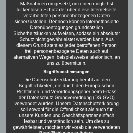
Maßnahmen umgesetzt, um einen möglichst
lückenlosen Schutz der über diese Internetseite
Kostenlose
Ersteinweisung
verarbeiteten personenbezogenen Daten
sicherzustellen. Dennoch können Internetbasierte
Datenübertragungen grundsätzlich
Sicherheitslücken aufweisen, sodass ein absoluter
Schutz nicht gewährleistet werden kann. Aus
Mehr erfahren
diesem Grund steht es jeder betroffenen Person
frei, personenbezogene Daten auch auf
alternativen Wegen, beispielsweise telefonisch, an
uns zu übermitteln.
Begriffsbestimmungen
FastBilling jährlich
Die Datenschutzerklärung beruht auf den
Begrifflichkeiten, die durch den Europäischen
Richtlinien- und Verordnungsgeber beim Erlass
der Datenschutz-Grundverordnung (DS-GVO)
verwendet wurden. Unsere Datenschutzerklärung
99,99€
/Jahr
soll sowohl für die Öffentlichkeit als auch für
unsere Kunden und Geschäftspartner einfach
84,03€ Netto
lesbar und verständlich sein. Um dies zu
gewährleisten, möchten wir vorab die verwendeten