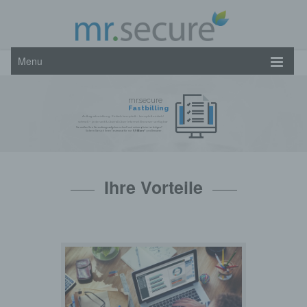
Menu
mr.secure
Fastbilling
Auftragsabwicklung: Einfach komplett – komplett einfach!
schnell – jederzeit & überall über Internet Browser verfügbar
Sie wollen Ihre Verwaltungsaufgaben schnell und unkompliziert erledigen?
Sichern Sie sich Ihren Testmonat für nur
9,90 Euro
* pro Benutzer.
Ihre Vorteile