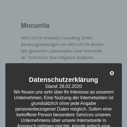
Mocuntia
MOCUNTIA Property Consulting GmbH
Beratungsleistungen von MOCUNTIA decken
den gesamten Lebenszyklus einer Immobilie
ab: Technische Due-Diligence-Analysen,
Technisches Asset-Management,
Projektentwicklung und Re-Development. Wir
sind besonders stolz auf unsere erfolgreiche
Datenschutzerklärung
und langjährige Geschäftsbeziehung mit
Stand: 28.02.2020
Bernd Rosoly von der Mocuntia GmbH.
Wir freuen uns sehr über Ihr Interesse an unserem
Folgende mr.secure Lösungen sind im Einsatz
Unternehmen. Eine Nutzung der Internetseiten ist
mr.secure Managed Exchange - Profi-
grundsätzlich ohne jede Angabe
personenbezogener Daten möglich. Sofern eine
Postfächer mr.secure Drive für alle Mitarbeiter
betroffene Person besondere Services unseres
mr.secure Hosting & Domain mr.secure
Unternehmens über unsere Internetseite in
Spam-Protection mr.secure Virenschutz
Anspruch nehmen möchte, könnte jedoch eine