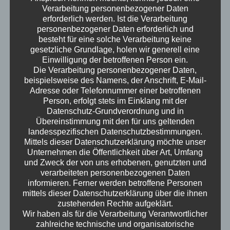
Lieferung von Hard- und Software (PCs,
Verarbeitung personenbezogener Daten
Laptops, Smartphones, Zubehör) Installation
erforderlich werden. Ist die Verarbeitung
und Einrichtung von Druckern und
personenbezogener Daten erforderlich und
Multifunktionsgeräten
besteht für eine solche Verarbeitung keine
gesetzliche Grundlage, holen wir generell eine
Elektroinstallationsarbeiten und
Einwilligung der betroffenen Person ein.
Netzwerkservice Router-Konfiguration und
Die Verarbeitung personenbezogener Daten,
Telefonie VPN-Einwahl für Zugriff auf Daten
beispielsweise des Namens, der Anschrift, E-Mail-
auch von unterwegs Div. PC-Lösungen,
Adresse oder Telefonnummer einer betroffenen
technischer Support und Beratung
Person, erfolgt stets im Einklang mit der
Datenschutz-Grundverordnung und in
Übereinstimmung mit den für uns geltenden
Show More
landesspezifischen Datenschutzbestimmungen.
Mittels dieser Datenschutzerklärung möchte unser
Unternehmen die Öffentlichkeit über Art, Umfang
und Zweck der von uns erhobenen, genutzten und
verarbeiteten personenbezogenen Daten
Project Details
informieren. Ferner werden betroffene Personen
mittels dieser Datenschutzerklärung über die ihnen
Name
Mocuntia
zustehenden Rechte aufgeklärt.
Wir haben als für die Verarbeitung Verantwortlicher
Date
10 Fr. 2015
zahlreiche technische und organisatorische