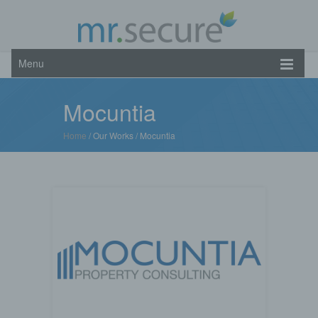
Menu
Mocuntia
Home
/ Our Works /
Mocuntia