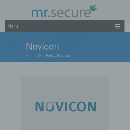
Menu
Novicon
Home
/ Our Works /
Novicon