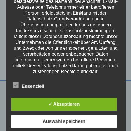
beispielsweise des Namens, der Anschrift, E-Mail-
Adresse oder Telefonnummer einer betroffenen
Categories
Referenzen
Person, erfolgt stets im Einklang mit der
Datenschutz-Grundverordnung und in
Author
Peter Merkl
Übereinstimmung mit den für uns geltenden
landesspezifischen Datenschutzbestimmungen.
Mittels dieser Datenschutzerklärung möchte unser
Unternehmen die Öffentlichkeit über Art, Umfang
Visit Site
und Zweck der von uns erhobenen, genutzten und
verarbeiteten personenbezogenen Daten
informieren. Ferner werden betroffene Personen
mittels dieser Datenschutzerklärung über die ihnen
zustehenden Rechte aufgeklärt.
Wir haben als für die Verarbeitung Verantwortlicher
zahlreiche technische und organisatorische
Essenziell
Maßnahmen umgesetzt, um einen möglichst
Unternehmen
lückenlosen Schutz der über diese Internetseite
verarbeiteten personenbezogenen Daten
✓ Akzeptieren
Über Uns
sicherzustellen. Dennoch können Internetbasierte
Referenzen
Datenübertragungen grundsätzlich
Sicherheitslücken aufweisen, sodass ein absoluter
Support
Auswahl speichern
Schutz nicht gewährleistet werden kann. Aus
Kontakt
diesem Grund steht es jeder betroffenen Person