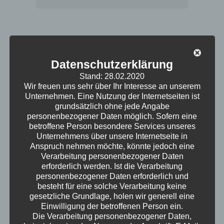
Novicon
Datenschutzerklärung
IT-Infrastruktur - Installation eines
Stand: 28.02.2020
leistungsstarken Servers - Active-Directory
Wir freuen uns sehr über Ihr Interesse an unserem
Integration Folgende mr.secure Lösungen
Unternehmen. Eine Nutzung der Internetseiten ist
sind im Einsatz: - mr.secure Virenschutz
grundsätzlich ohne jede Angabe
personenbezogener Daten möglich. Sofern eine
Show More
betroffene Person besondere Services unseres
Unternehmens über unsere Internetseite in
Anspruch nehmen möchte, könnte jedoch eine
Verarbeitung personenbezogener Daten
erforderlich werden. Ist die Verarbeitung
personenbezogener Daten erforderlich und
Project Details
besteht für eine solche Verarbeitung keine
gesetzliche Grundlage, holen wir generell eine
Name
Novicon
Einwilligung der betroffenen Person ein.
Die Verarbeitung personenbezogener Daten,
Date
10 Fr. 2015