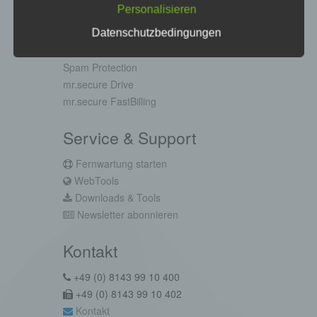
Personalisieren
frei, personenbezogene Daten auch auf
Cloud-Produkte
alternativen Wegen, beispielsweise telefonisch, an
Datenschutzbedingungen
uns zu übermitteln.
Managed Exchange
Begriffsbestimmungen
Spam Protection
Die Datenschutzerklärung beruht auf den
mr.secure Drive
Begrifflichkeiten, die durch den Europäischen
mr.secure FastBilling
Richtlinien- und Verordnungsgeber beim Erlass
der Datenschutz-Grundverordnung (DS-GVO)
Service & Support
verwendet wurden. Unsere Datenschutzerklärung
soll sowohl für die Öffentlichkeit als auch für
Fernwartung starten
unsere Kunden und Geschäftspartner einfach
lesbar und verständlich sein. Um dies zu
WebTools
gewährleisten, möchten wir vorab die verwendeten
Downloads & Tools
Begrifflichkeiten erläutern.
Newsletter abonnieren
Wir verwenden in dieser Datenschutzerklärung
unter anderem die folgenden Begriffe:
Kontakt
a) personenbezogene Daten
Personenbezogene Daten sind alle Informationen,
+49 (0) 8143 99 10 400
die sich auf eine identifizierte oder identifizierbare
+49 (0) 8143 99 10 402
natürliche Person (im Folgenden „betroffene
Kontakt
Person") beziehen. Als identifizierbar wird eine