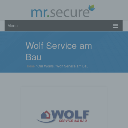
Menu
Wolf Service am
Bau
Home
/ Our Works /
Wolf Service am Bau