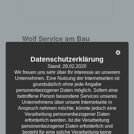
Wolf Service am Bau
Wolf Service am Bau Ihr zuverlässiger Partner
Datenschutzerklärung
der Sie bei Ihren Bauvorhaben kompetent
unterstützt - für die Region und das
Stand: 28.02.2020
Münchener Umland. Folgende Lösungen von
Wir freuen uns sehr über Ihr Interesse an unserem
Unternehmen. Eine Nutzung der Internetseiten ist
mr.secure sind im Einsatz mr.secure Hosting
grundsätzlich ohne jede Angabe
& Domainservices mr.secure Managed
personenbezogener Daten möglich. Sofern eine
Exchange mr.secure Virenschutz mr.secure
betroffene Person besondere Services unseres
SpamProtection Lieferung und Einrichtung
Unternehmens über unsere Internetseite in
von Hard- und Software
Anspruch nehmen möchte, könnte jedoch eine
Elektroinstallationsarbeiten, Netzwerkmaterial
Verarbeitung personenbezogener Daten
erforderlich werden. Ist die Verarbeitung
Div. PC-Lösungen, technischer Support
personenbezogener Daten erforderlich und
besteht für eine solche Verarbeitung keine