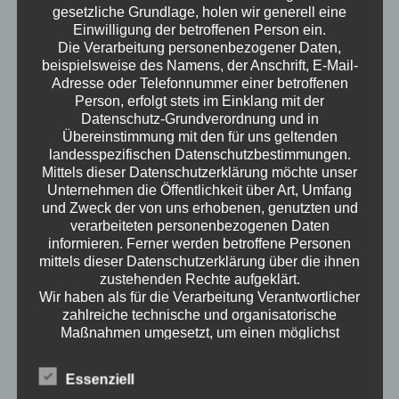
Show More
gesetzliche Grundlage, holen wir generell eine
Einwilligung der betroffenen Person ein.
Die Verarbeitung personenbezogener Daten,
beispielsweise des Namens, der Anschrift, E-Mail-
Adresse oder Telefonnummer einer betroffenen
Project Details
Person, erfolgt stets im Einklang mit der
Datenschutz-Grundverordnung und in
Name
Wolf Service am Bau
Übereinstimmung mit den für uns geltenden
landesspezifischen Datenschutzbestimmungen.
Date
03 Fr. 2016
Mittels dieser Datenschutzerklärung möchte unser
Unternehmen die Öffentlichkeit über Art, Umfang
Categories
und Zweck der von uns erhobenen, genutzten und
Referenzen
verarbeiteten personenbezogenen Daten
informieren. Ferner werden betroffene Personen
Author
mr.secure
mittels dieser Datenschutzerklärung über die ihnen
zustehenden Rechte aufgeklärt.
Wir haben als für die Verarbeitung Verantwortlicher
zahlreiche technische und organisatorische
Visit Site
Maßnahmen umgesetzt, um einen möglichst
lückenlosen Schutz der über diese Internetseite
verarbeiteten personenbezogenen Daten
Essenziell
sicherzustellen. Dennoch können Internetbasierte