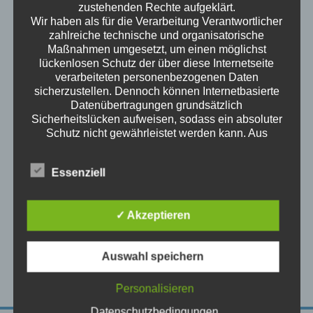
zustehenden Rechte aufgeklärt.
Wir haben als für die Verarbeitung Verantwortlicher
zahlreiche technische und organisatorische
Maßnahmen umgesetzt, um einen möglichst
Happy
Client
Say’s
lückenlosen Schutz der über diese Internetseite
verarbeiteten personenbezogenen Daten
- Henry Brodie
sicherzustellen. Dennoch können Internetbasierte
Lorem Ipsum passage, and going
Datenübertragungen grundsätzlich
through the cites of the word here
Sicherheitslücken aufweisen, sodass ein absoluter
classical literature passage discovere
Schutz nicht gewährleistet werden kann. Aus
diesem Grund steht es jeder betroffenen Person
there undou btable source looks
frei, personenbezogene Daten auch auf
reasonable the generated charac eristic
Essenziell
alternativen Wegen, beispielsweise telefonisch, an
words.
uns zu übermitteln.
Begriffsbestimmungen
✓ Akzeptieren
Site
Archives
Die Datenschutzerklärung beruht auf den
Begrifflichkeiten, die durch den Europäischen
Richtlinien- und Verordnungsgeber beim Erlass
Auswahl speichern
der Datenschutz-Grundverordnung (DS-GVO)
verwendet wurden. Unsere Datenschutzerklärung
Personalisieren
soll sowohl für die Öffentlichkeit als auch für
Datenschutzbedingungen
unsere Kunden und Geschäftspartner einfach