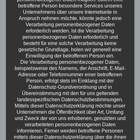
FastBilling
(2)
betroffene Person besondere Services unseres
Unternehmens über unsere Internetseite in
Konservativ
(1)
Anspruch nehmen möchte, könnte jedoch eine
mr.secure Seite
(24)
Verarbeitung personenbezogener Daten
erforderlich werden. Ist die Verarbeitung
Preistabelle
(2)
personenbezogener Daten erforderlich und
Produkte
(11)
besteht für eine solche Verarbeitung keine
gesetzliche Grundlage, holen wir generell eine
Referenzen
(25)
Einwilligung der betroffenen Person ein.
SecureDrive
(2)
Die Verarbeitung personenbezogener Daten,
beispielsweise des Namens, der Anschrift, E-Mail-
SpamProtection
(2)
Adresse oder Telefonnummer einer betroffenen
Support
(1)
Person, erfolgt stets im Einklang mit der
Datenschutz-Grundverordnung und in
Uncategorized
(11)
Übereinstimmung mit den für uns geltenden
Virenschutz
(3)
landesspezifischen Datenschutzbestimmungen.
Mittels dieser Datenschutzerklärung möchte unser
WebHosting
(3)
Unternehmen die Öffentlichkeit über Art, Umfang
und Zweck der von uns erhobenen, genutzten und
verarbeiteten personenbezogenen Daten
informieren. Ferner werden betroffene Personen
RECENT
TAGS
POPULAR
mittels dieser Datenschutzerklärung über die ihnen