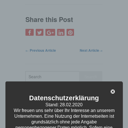
Share this Post
←
Previous Article
Next Article
→
Search
Site
Categories
Datenschutzerklärung
Stand: 28.02.2020
Branchen
(5)
Wir freuen uns sehr über Ihr Interesse an unserem
Datenrettung
(3)
Unternehmen. Eine Nutzung der Internetseiten ist
grundsätzlich ohne jede Angabe
Exchange
(3)
personenbezogener Daten möglich. Sofern eine