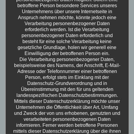
FastBilling
(2)
betroffene Person besondere Services unseres
Unternehmens über unsere Internetseite in
Konservativ
(1)
Anspruch nehmen möchte, könnte jedoch eine
mr.secure Seite
(24)
Verarbeitung personenbezogener Daten
erforderlich werden. Ist die Verarbeitung
Preistabelle
(2)
personenbezogener Daten erforderlich und
Produkte
(11)
besteht für eine solche Verarbeitung keine
gesetzliche Grundlage, holen wir generell eine
Referenzen
(25)
Einwilligung der betroffenen Person ein.
SecureDrive
(2)
Die Verarbeitung personenbezogener Daten,
beispielsweise des Namens, der Anschrift, E-Mail-
SpamProtection
(2)
Adresse oder Telefonnummer einer betroffenen
Support
(1)
Person, erfolgt stets im Einklang mit der
Datenschutz-Grundverordnung und in
Uncategorized
(11)
Übereinstimmung mit den für uns geltenden
Virenschutz
(3)
landesspezifischen Datenschutzbestimmungen.
Mittels dieser Datenschutzerklärung möchte unser
WebHosting
(3)
Unternehmen die Öffentlichkeit über Art, Umfang
und Zweck der von uns erhobenen, genutzten und
verarbeiteten personenbezogenen Daten
informieren. Ferner werden betroffene Personen
RECENT
TAGS
POPULAR
mittels dieser Datenschutzerklärung über die ihnen