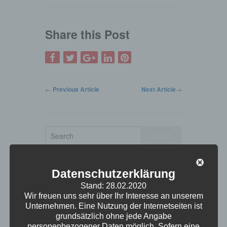
Share this Post
←
Previous Article
Next Article
→
Search
Site
Categories
Datenschutzerklärung
Stand: 28.02.2020
Branchen
(5)
Wir freuen uns sehr über Ihr Interesse an unserem
Datenrettung
(3)
Unternehmen. Eine Nutzung der Internetseiten ist
grundsätzlich ohne jede Angabe
Exchange
(3)
personenbezogener Daten möglich. Sofern eine