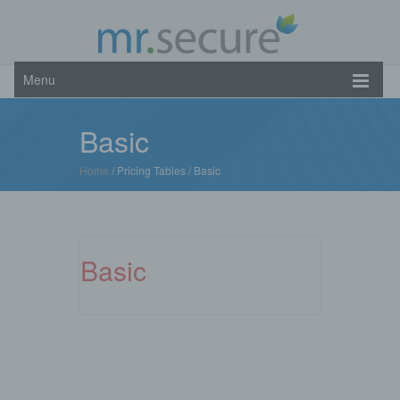
Menu
Basic
Home
/ Pricing Tables /
Basic
Basic