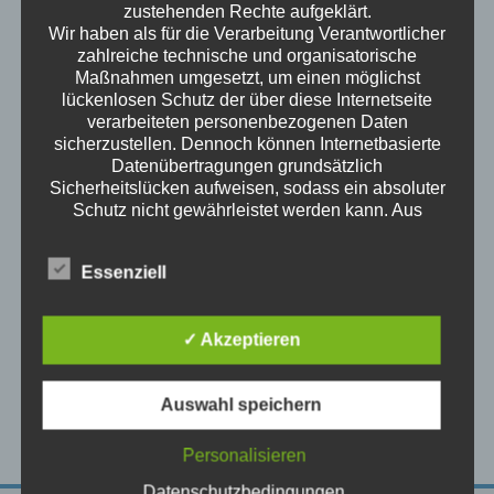
zustehenden Rechte aufgeklärt.
Wir haben als für die Verarbeitung Verantwortlicher
zahlreiche technische und organisatorische
Maßnahmen umgesetzt, um einen möglichst
Happy
Client
Say’s
lückenlosen Schutz der über diese Internetseite
verarbeiteten personenbezogenen Daten
- Henry Brodie
sicherzustellen. Dennoch können Internetbasierte
Lorem Ipsum passage, and going
Datenübertragungen grundsätzlich
through the cites of the word here
Sicherheitslücken aufweisen, sodass ein absoluter
classical literature passage discovere
Schutz nicht gewährleistet werden kann. Aus
diesem Grund steht es jeder betroffenen Person
there undou btable source looks
frei, personenbezogene Daten auch auf
reasonable the generated charac eristic
Essenziell
alternativen Wegen, beispielsweise telefonisch, an
words.
uns zu übermitteln.
Begriffsbestimmungen
✓ Akzeptieren
Site
Archives
Die Datenschutzerklärung beruht auf den
Begrifflichkeiten, die durch den Europäischen
Richtlinien- und Verordnungsgeber beim Erlass
Auswahl speichern
der Datenschutz-Grundverordnung (DS-GVO)
verwendet wurden. Unsere Datenschutzerklärung
Personalisieren
soll sowohl für die Öffentlichkeit als auch für
Datenschutzbedingungen
unsere Kunden und Geschäftspartner einfach