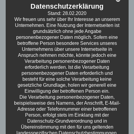
Datenschutzerklärung
Stand: 28.02.2020
Wir freuen uns sehr über Ihr Interesse an unserem
Unternehmen. Eine Nutzung der Internetseiten ist
Next Article
→
grundsätzlich ohne jede Angabe
personenbezogener Daten möglich. Sofern eine
betroffene Person besondere Services unseres
Unternehmens über unsere Internetseite in
Search
Anspruch nehmen möchte, könnte jedoch eine
Verarbeitung personenbezogener Daten
erforderlich werden. Ist die Verarbeitung
Site
Categories
personenbezogener Daten erforderlich und
besteht für eine solche Verarbeitung keine
Branchen
(5)
gesetzliche Grundlage, holen wir generell eine
Einwilligung der betroffenen Person ein.
Datenrettung
(3)
Die Verarbeitung personenbezogener Daten,
Exchange
(3)
beispielsweise des Namens, der Anschrift, E-Mail-
Adresse oder Telefonnummer einer betroffenen
FastBilling
(2)
Person, erfolgt stets im Einklang mit der
Konservativ
(1)
Datenschutz-Grundverordnung und in
Übereinstimmung mit den für uns geltenden
mr.secure Seite
(24)
landesspezifischen Datenschutzbestimmungen.