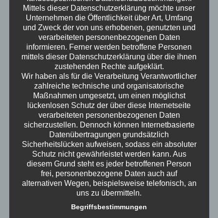
Preistabelle
(2)
Mittels dieser Datenschutzerklärung möchte unser
Unternehmen die Öffentlichkeit über Art, Umfang
Produkte
(11)
und Zweck der von uns erhobenen, genutzten und
Referenzen
(25)
verarbeiteten personenbezogenen Daten
informieren. Ferner werden betroffene Personen
SecureDrive
(2)
mittels dieser Datenschutzerklärung über die ihnen
SpamProtection
(2)
zustehenden Rechte aufgeklärt.
Wir haben als für die Verarbeitung Verantwortlicher
Support
(1)
zahlreiche technische und organisatorische
Uncategorized
(11)
Maßnahmen umgesetzt, um einen möglichst
lückenlosen Schutz der über diese Internetseite
Virenschutz
(3)
verarbeiteten personenbezogenen Daten
WebHosting
(3)
sicherzustellen. Dennoch können Internetbasierte
Datenübertragungen grundsätzlich
Sicherheitslücken aufweisen, sodass ein absoluter
Schutz nicht gewährleistet werden kann. Aus
RECENT
TAGS
POPULAR
diesem Grund steht es jeder betroffenen Person
frei, personenbezogene Daten auch auf
alternativen Wegen, beispielsweise telefonisch, an
uns zu übermitteln.
Begriffsbestimmungen
Happy
Client
Say’s