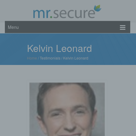
Menu
Kelvin Leonard
Home
/ Testimonials /
Kelvin Leonard